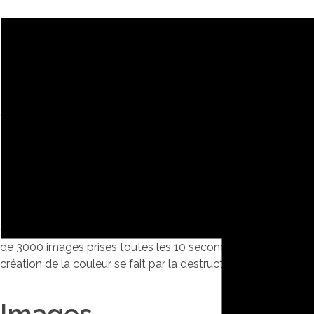
Eau en Couleur
Animation
2014 | Montaigu
Lorsque que les couleurs envahissent un environnement blanc,
Cette vidéo est un stop motion retraçant la fusion de glaçons 
de 3000 images prises toutes les 10 secondes pendant 1h30. L
création de la couleur se fait par la destruction de l’environn
Images